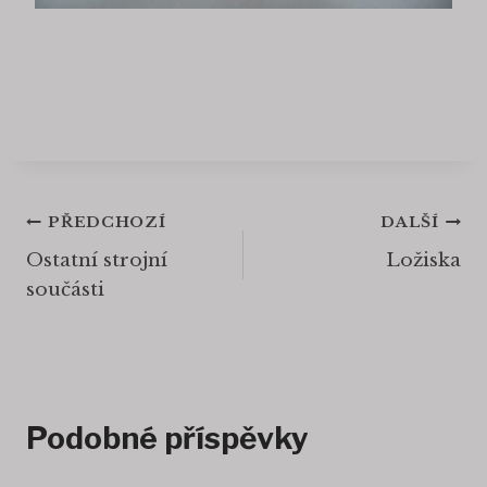
Navigace
PŘEDCHOZÍ
DALŠÍ
Ostatní strojní
Ložiska
pro
součásti
příspěvek
Podobné příspěvky