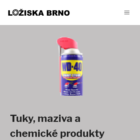
Přeskočit
na
obsah
SORTIMENT
Tuky, maziva a
chemické produkty